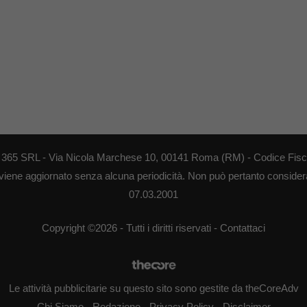
EB 365 SRL - Via Nicola Marchese 10, 00141 Roma (RM) - Codice Fisca
 viene aggiornato senza alcuna periodicità. Non può pertanto considerar
07.03.2001
Copyright ©2026 - Tutti i diritti riservati -
Contattaci
Le attività pubblicitarie su questo sito sono gestite da theCoreAdv
Chi Siamo
-
Redazione
-
Privacy Policy
-
Disclaimer