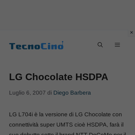
Vai
al
Menu
contenuto
LG Chocolate HSDPA
Luglio 6, 2007
di
Diego Barbera
LG L704i è la versione di LG Chocolate con
connettività super UMTS cioè HSDPA, farà il
suo debutto sotto il brand NTT DoCoMo per il