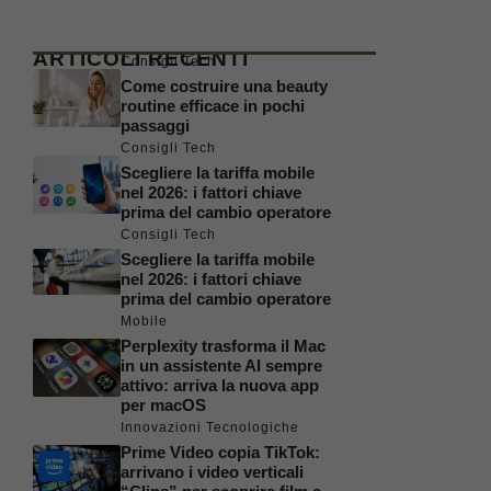
ARTICOLI RECENTI
Consigli Tech
Come costruire una beauty
routine efficace in pochi
passaggi
Consigli Tech
Scegliere la tariffa mobile
nel 2026: i fattori chiave
prima del cambio operatore
Consigli Tech
Scegliere la tariffa mobile
nel 2026: i fattori chiave
prima del cambio operatore
Mobile
Perplexity trasforma il Mac
in un assistente AI sempre
attivo: arriva la nuova app
per macOS
Innovazioni Tecnologiche
Prime Video copia TikTok:
arrivano i video verticali