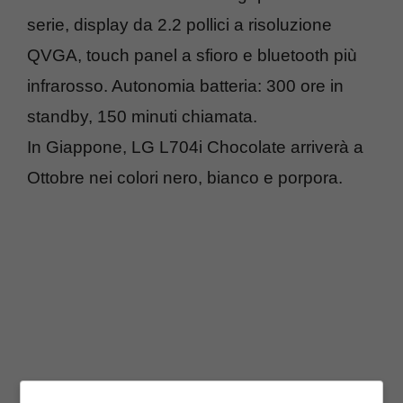
serie, display da 2.2 pollici a risoluzione
QVGA, touch panel a sfioro e bluetooth più
infrarosso. Autonomia batteria: 300 ore in
standby, 150 minuti chiamata.
In Giappone, LG L704i Chocolate arriverà a
Ottobre nei colori nero, bianco e porpora.