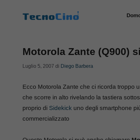
Vai
al
Domo
contenuto
Motorola Zante (Q900) s
Luglio 5, 2007
di
Diego Barbera
Ecco Motorola Zante che ci ricorda troppo un
che scorre in alto rivelando la tastiera sott
proprio di
Sidekick
uno degli smartphone più
commercializzato
Questo Motorola si può anche chiamare
Mo