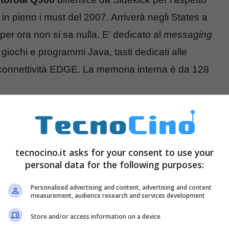
in pieno i must del 2007. Arriverà negli States a
per ora non si sa nulla. E’ dedicato al
messaging
 giochi e programmi Java, tasti dedicati alle
connettività EDGE. La memoria interna è da 128
tecnocino.it asks for your consent to use your
personal data for the following purposes:
Personalised advertising and content, advertising and content
measurement, audience research and services development
Store and/or access information on a device