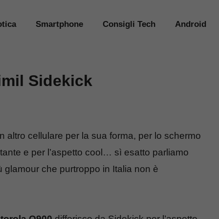
tica
Smartphone
Consigli Tech
Android
imil Sidekick
 altro cellulare per la sua forma, per lo schermo
ostante e per l’aspetto cool… sì esatto parliamo
 glamour che purtroppo in Italia non è
torola Q900
differisce da Sidekick per l’aspetto