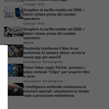
Consigli Tech
Scegliere la tariffa mobile nel 2026: i
fattori chiave prima del cambio
operatore
Consigli Tech
Scegliere la tariffa mobile nel 2026: i
fattori chiave prima del cambio
operatore
Mobile
Perplexity trasforma il Mac in un
assistente AI sempre attivo: arriva la
nuova app per macOS
Innovazioni Tecnologiche
Prime Video copia TikTok: arrivano i
video verticali “Clips” per scoprire film
e serie
Innovazioni Tecnologiche
L’intelligenza artificiale rivoluziona le
missioni spaziali: simulazioni in tempo
reale e precisione millimetrica