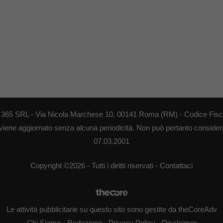
EB 365 SRL - Via Nicola Marchese 10, 00141 Roma (RM) - Codice Fisca
 viene aggiornato senza alcuna periodicità. Non può pertanto considerar
07.03.2001
Copyright ©2026 - Tutti i diritti riservati -
Contattaci
Le attività pubblicitarie su questo sito sono gestite da theCoreAdv
Chi Siamo
-
Redazione
-
Privacy Policy
-
Disclaimer