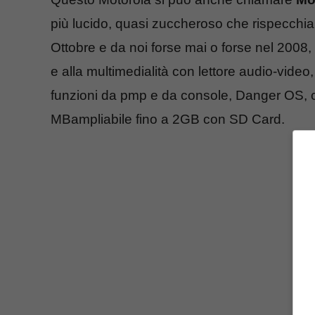
più lucido, quasi zuccheroso che rispecchia 
Ottobre e da noi forse mai o forse nel 2008, 
e alla multimedialità con lettore audio-video,
funzioni da pmp e da console, Danger OS, 
MBampliabile fino a 2GB con SD Card.