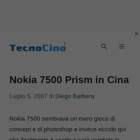
Vai
al
Menu
contenuto
Nokia 7500 Prism in Cina
Luglio 5, 2007
di
Diego Barbera
Nokia 7500 sembrava un mero gioco di
concept e di photoshop e invece eccolo qui
che finalmente è uscito e sarà venduto in