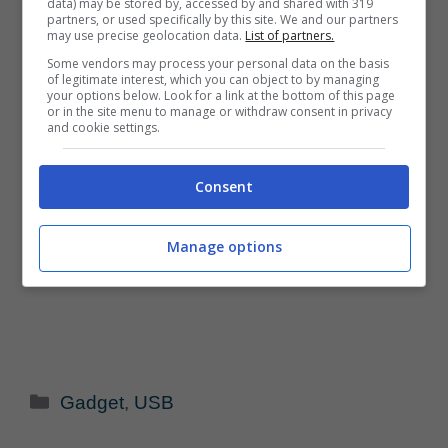
data) may be stored by, accessed by and shared with 319
partners, or used specifically by this site. We and our partners
may use precise geolocation data.
List of partners.
Some vendors may process your personal data on the basis
of legitimate interest, which you can object to by managing
your options below. Look for a link at the bottom of this page
or in the site menu to manage or withdraw consent in privacy
and cookie settings.
Consent
Manage options
Categorie
Gadget
,
USB