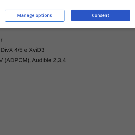
Manage options
Consent
ri
DivX 4/5 e XviD3
V (ADPCM), Audible 2,3,4