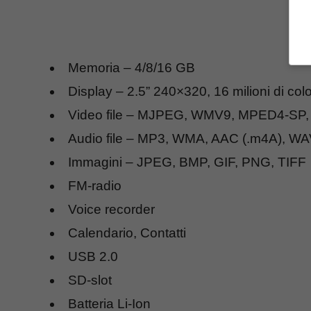
Memoria – 4/8/16 GB
Display – 2.5” 240×320, 16 milioni di colo
Video file – MJPEG, WMV9, MPED4-SP, 
Audio file – MP3, WMA, AAC (.m4A), WA
Immagini – JPEG, BMP, GIF, PNG, TIFF
FM-radio
Voice recorder
Calendario, Contatti
USB 2.0
SD-slot
Batteria Li-Ion