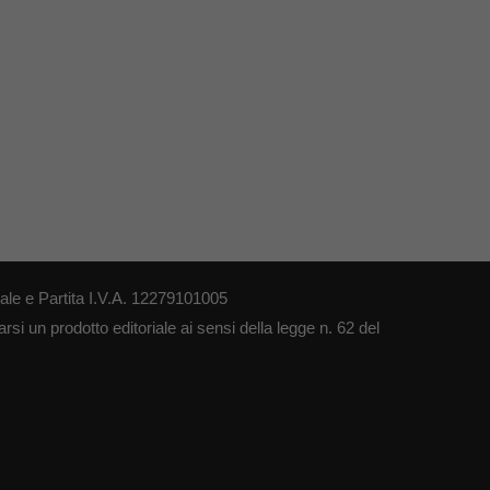
le e Partita I.V.A. 12279101005
si un prodotto editoriale ai sensi della legge n. 62 del