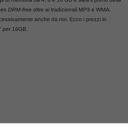
nes DRM-free
oltre ai tradizionali MP3 e WMA.
essivamente anche da noi. Ecco i prezzi in
27 per 16GB.