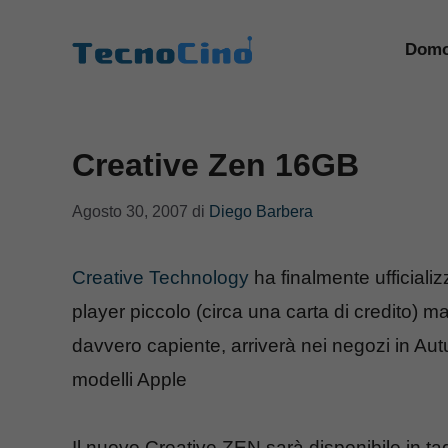
Vai
al
Domo
contenuto
Creative Zen 16GB
Agosto 30, 2007
di
Diego Barbera
Creative Technology
ha finalmente ufficiali
player piccolo (circa una carta di credito) 
davvero capiente, arriverà nei negozi in Aut
modelli Apple
Il nuovo Creative ZEN sarà disponibile in tag