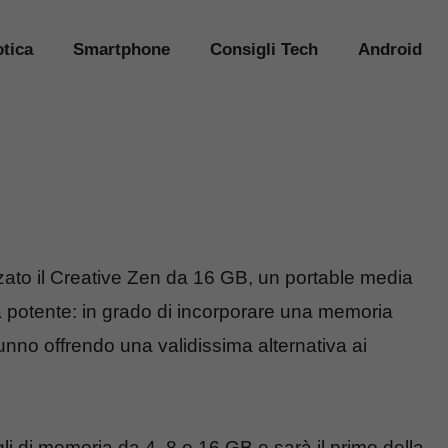
tica
Smartphone
Consigli Tech
Android
zzato il Creative Zen da 16 GB, un portable media
ma potente: in grado di incorporare una memoria
unno offrendo una validissima alternativa ai
li di memoria da 4, 8 e 16 GB e sarà il primo della