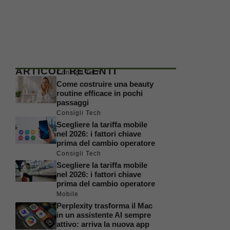
ARTICOLI RECENTI
Consigli Tech
Come costruire una beauty
routine efficace in pochi
passaggi
Consigli Tech
Scegliere la tariffa mobile
nel 2026: i fattori chiave
prima del cambio operatore
Consigli Tech
Scegliere la tariffa mobile
nel 2026: i fattori chiave
prima del cambio operatore
Mobile
Perplexity trasforma il Mac
in un assistente AI sempre
attivo: arriva la nuova app