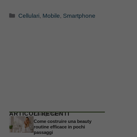
Categorie
Cellulari
,
Mobile
,
Smartphone
ARTICOLI RECENTI
Consigli Tech
Come costruire una beauty
routine efficace in pochi
passaggi