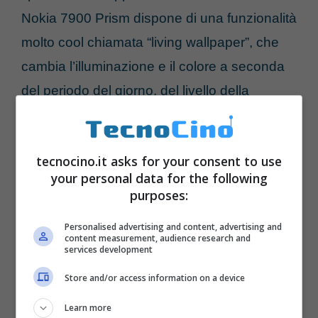
Nokia 7900 Prism dispone di una funzionalità
molto cool chiamata “living wallpaper”, che
cambia l’illuminazione e il colore a seconda
del periodo del giorno, del livello della
batteria e del segnale così da formare
sempre un disegno unico. In più Nokia 7900
tecnocino.it asks for your consent to use
Prism può illuminarsi di 49 colori differenti. La
your personal data for the following
connettività è 3G e quadriband GSM, la
purposes:
memoria interna ottima da 1 GB e la
Personalised advertising and content, advertising and
fotocamera da
2 megapixel
.
content measurement, audience research and
services development
Store and/or access information on a device
Learn more