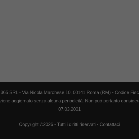
EB 365 SRL - Via Nicola Marchese 10, 00141 Roma (RM) - Codice Fisca
 viene aggiornato senza alcuna periodicità. Non può pertanto considerar
07.03.2001
Copyright ©2026 - Tutti i diritti riservati -
Contattaci