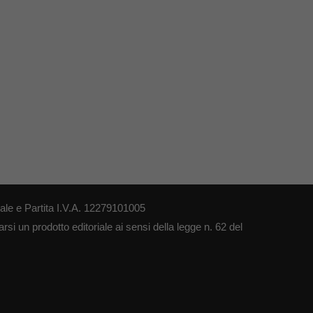
le e Partita I.V.A. 12279101005
si un prodotto editoriale ai sensi della legge n. 62 del