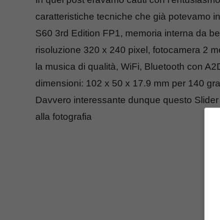
caratteristiche tecniche che già potevamo int
S60 3rd Edition FP1, memoria interna da ben
risoluzione 320 x 240 pixel, fotocamera 2 
la musica di qualità, WiFi, Bluetooth con 
dimensioni: 102 x 50 x 17.9 mm per 140 gr
Davvero interessante dunque questo Slider 
alla fotografia