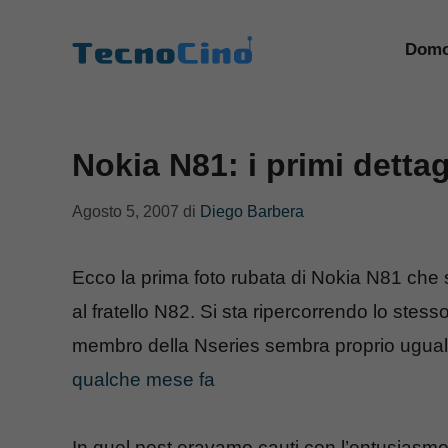
Vai
al
Domo
contenuto
Nokia N81: i primi dettag
Agosto 5, 2007
di
Diego Barbera
Ecco la prima foto rubata di Nokia N81 che 
al fratello N82. Si sta ripercorrendo lo stes
membro della Nseries sembra proprio uguale
qualche mese fa
In quel post eravamo cauti con l’entusiasm