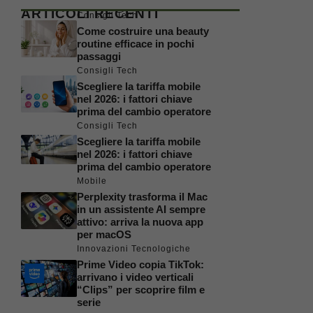
ARTICOLI RECENTI
Consigli Tech
Come costruire una beauty
routine efficace in pochi
passaggi
Consigli Tech
Scegliere la tariffa mobile
nel 2026: i fattori chiave
prima del cambio operatore
Consigli Tech
Scegliere la tariffa mobile
nel 2026: i fattori chiave
prima del cambio operatore
Mobile
Perplexity trasforma il Mac
in un assistente AI sempre
attivo: arriva la nuova app
per macOS
Innovazioni Tecnologiche
Prime Video copia TikTok:
arrivano i video verticali
“Clips” per scoprire film e
serie