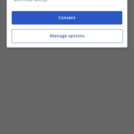
Consent
Manage options
Categorie
Gadget