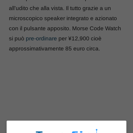
all’udito che alla vista. Il tutto grazie a un
microscopico speaker integrato e azionato
con il pulsante apposito. Morse Code Watch
si può
pre-ordinare
per ¥12,900 cioè
approssimativamente 85 euro circa.