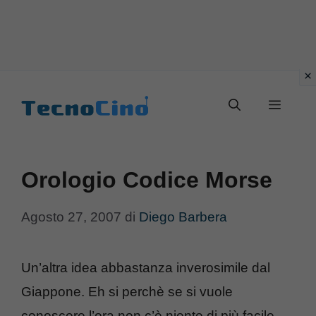
Vai
al
Menu
contenuto
Orologio Codice Morse
Agosto 27, 2007
di
Diego Barbera
Un’altra idea abbastanza inverosimile dal
Giappone. Eh si perchè se si vuole
conoscere l’ora non c’è niente di più facile