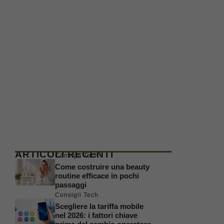
ARTICOLI RECENTI
Consigli Tech
Come costruire una beauty
routine efficace in pochi
passaggi
Consigli Tech
Scegliere la tariffa mobile
nel 2026: i fattori chiave