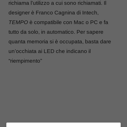
richiama l’utilizzo a cui sono richiamati. Il
designer è Franco Cagnina di Intech,
TEMPO
è compatibile con Mac o PC e fa
tutto da solo, in automatico. Per sapere
quanta memoria si è occupata, basta dare
un’occhiata ai LED che indicano il
“riempimento”