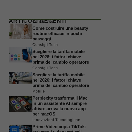
ARTICOLI RECENTI
Consigli Tech
Come costruire una beauty
routine efficace in pochi
passaggi
Consigli Tech
Scegliere la tariffa mobile
nel 2026: i fattori chiave
prima del cambio operatore
Consigli Tech
Scegliere la tariffa mobile
nel 2026: i fattori chiave
prima del cambio operatore
Mobile
Perplexity trasforma il Mac
in un assistente AI sempre
attivo: arriva la nuova app
per macOS
Innovazioni Tecnologiche
Prime Video copia TikTok:
arrivano i video verticali