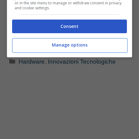
or in the site menu to manage or withdraw consent in privacy
and cookie settings.
Consent
Manage options
Categorie
Hardware
,
Innovazioni Tecnologiche