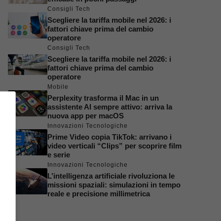
Consigli Tech
Scegliere la tariffa mobile nel 2026: i
fattori chiave prima del cambio
operatore
Consigli Tech
Scegliere la tariffa mobile nel 2026: i
fattori chiave prima del cambio
operatore
Mobile
Perplexity trasforma il Mac in un
assistente AI sempre attivo: arriva la
nuova app per macOS
Innovazioni Tecnologiche
Prime Video copia TikTok: arrivano i
video verticali “Clips” per scoprire film
e serie
Innovazioni Tecnologiche
L’intelligenza artificiale rivoluziona le
missioni spaziali: simulazioni in tempo
reale e precisione millimetrica