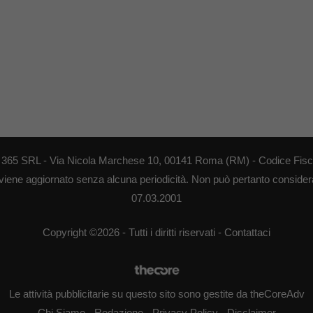
EB 365 SRL - Via Nicola Marchese 10, 00141 Roma (RM) - Codice Fisca
 viene aggiornato senza alcuna periodicità. Non può pertanto considerar
07.03.2001
Copyright ©2026 - Tutti i diritti riservati -
Contattaci
Le attività pubblicitarie su questo sito sono gestite da theCoreAdv
Chi Siamo
-
Redazione
-
Privacy Policy
-
Disclaimer