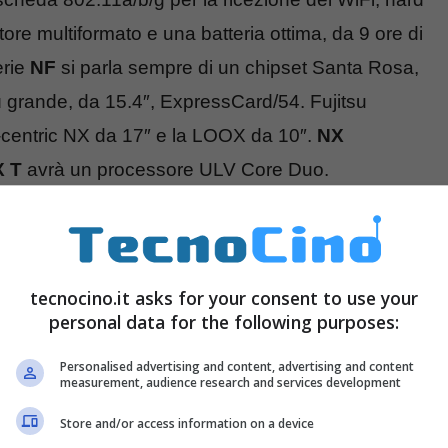
e multiformato e una batteria ottima, da 9 ore di
erie
NF
si parla sempre di un chipset Santa Rosa,
grande, da 15.4″, ExpressCard/54. Fujitsu
-centric NX da 17″ e la LOOX da 10″.
NX
 T
avrà un processore ULV Core Duo.
tecnocino.it asks for your consent to use your
personal data for the following purposes:
Personalised advertising and content, advertising and content
measurement, audience research and services development
Store and/or access information on a device