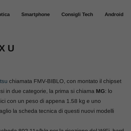
tica
Smartphone
Consigli Tech
Android
X U
itsu
chiamata FMV-BIBLO, con montato il chipset
si in due categorie, la prima si chiama
MG
: lo
lici con un peso di appena 1.58 kg e uno
aglio la scheda tecnica di questi nuovi modelli
heda 802.11a/b/g per la ricezione del WiFi, hard