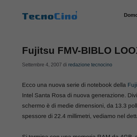
Vai
al
Domo
contenuto
Fujitsu FMV-BIBLO LOO
Settembre 4, 2007
di
redazione tecnocino
Ecco una nuova serie di notebook della
Fuj
Intel Santa Rosa di nuova generazione. Divi
schermo è di medie dimensioni, da 13.3 pol
spessore di 22.4 millimetri, vediamo nel dett
Si termina con una memoria RAM da 4GB, sc