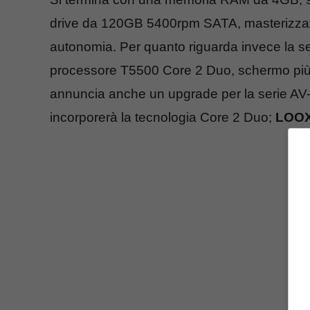
drive da 120GB 5400rpm SATA, masterizzator
autonomia. Per quanto riguarda invece la s
processore T5500 Core 2 Duo, schermo più 
annuncia anche un upgrade per la serie AV
incorporerà la tecnologia Core 2 Duo;
LOOX