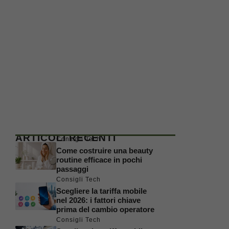
ARTICOLI RECENTI
Consigli Tech
Come costruire una beauty
routine efficace in pochi
passaggi
Consigli Tech
Scegliere la tariffa mobile
nel 2026: i fattori chiave
prima del cambio operatore
Consigli Tech