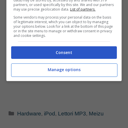
data) may be stored by, accessed by and shared with 319
partners, or used specifically by this site. We and our partners
may use precise geolocation data.
List of partners.
Some vendors may process your personal data on the basis
of legitimate interest, which you can object to by managing
your options below. Look for a link at the bottom of this page
or in the site menu to manage or withdraw consent in privacy
and cookie settings.
Consent
Manage options
Categorie
Hardware
,
iPod
,
Lettori MP3
,
Meizu