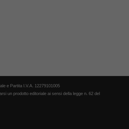
le e Partita I.V.A. 12279101005
si un prodotto editoriale ai sensi della legge n. 62 del