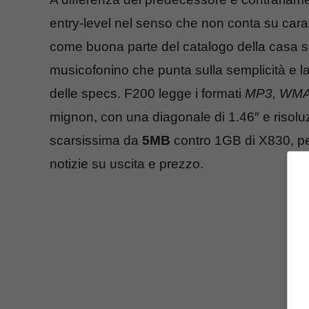
entry-level nel senso che non conta su carat
come buona parte del catalogo della casa sud
musicofonino che punta sulla semplicità e l
delle specs. F200 legge i formati
MP3, WMA
mignon, con una diagonale di 1.46″ e risoluz
scarsissima da
5MB
contro 1GB di X830, pe
notizie su uscita e prezzo.