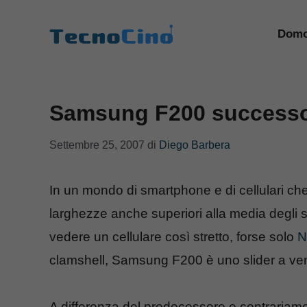
Vai
al
Domo
contenuto
Samsung F200 successo
Settembre 25, 2007
di
Diego Barbera
In un mondo di smartphone e di cellulari che
larghezze anche superiori alla media degli 
vedere un cellulare così stretto, forse solo
N
clamshell, Samsung F200 è uno slider a ve
A differenza del predecessore e contrariam