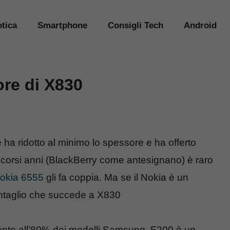
tica
Smartphone
Consigli Tech
Android
re di X830
 ha ridotto al minimo lo spessore e ha offerto
scorsi anni (BlackBerry come antesignano) è raro
okia 6555
gli fa coppia. Ma se il Nokia è un
ntaglio che succede a X830
ente all’80% dei modelli Samsung, F200 è un