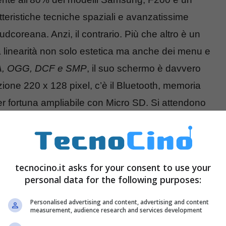
teristiche tecniche spaziali e avanzatissime
coreana. Anzi, il contrario. Più che altro è un
a linearità non solo estetica ma anche dei menu e
, OGG, DCF e SMP
, il suo schermo è davvero
ione 220 x 128 pixel, c’è il Bluetooth, memoria
r fortuna ampliabile con Micro SD. Si attendono
tecnocino.it asks for your consent to use your
personal data for the following purposes:
Personalised advertising and content, advertising and content
measurement, audience research and services development