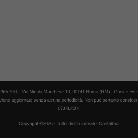
EB 365 SRL - Via Nicola Marchese 10, 00141 Roma (RM) - Codice Fisca
 viene aggiornato senza alcuna periodicità. Non può pertanto considerar
07.03.2001
Copyright ©2026 - Tutti i diritti riservati -
Contattaci