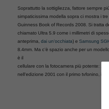
Soprattutto la sottigliezza, fattore sempre p
simpaticissima modella sopra ci mostra i tr
Guinness Book of Records 2008. Si tratt
chiamato Ultra 5.9 come i millimetri di spesso
anteprima,
dai un’occhiata
) e
Samsung SG
8.4mm. Ma c’è spazio anche per un model
è il
cellulare con la fotocamera più potente: 1
nell’edizione 2001 con il primo tvfonino, il
S