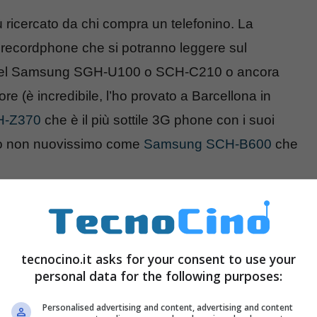
iù ricercato da chi compra un telefonino. La
e recordphone che si potranno leggere sul
a del Samsung SGH-U100 o SCH-C210 o ancora
re (è incredibile, l’ho provato a Barcellona in
H-Z370
che è il più sottile 3G phone con i suoi
lo non nuovissimo come
Samsung SCH-B600
che
0 megapixel! Samsung era già apparsa
amsung SCH-M2200
.
tecnocino.it asks for your consent to use your
personal data for the following purposes:
Personalised advertising and content, advertising and content