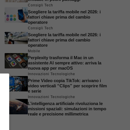
Consigli Tech
Scegliere la tariffa mobile nel 2026: i
fattori chiave prima del cambio
operatore
Consigli Tech
Scegliere la tariffa mobile nel 2026: i
fattori chiave prima del cambio
operatore
Mobile
Perplexity trasforma il Mac in un
assistente AI sempre attivo: arriva la
nuova app per macOS
Innovazioni Tecnologiche
Prime Video copia TikTok: arrivano i
video verticali “Clips” per scoprire film
e serie
Innovazioni Tecnologiche
L’intelligenza artificiale rivoluziona le
missioni spaziali: simulazioni in tempo
reale e precisione millimetrica