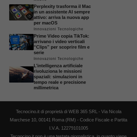
Perplexity trasforma il Mac
in un assistente AI sempre
attivo: arriva la nuova app
per macOS
Innovazioni Tecnologiche
Prime Video copia TikTok:
arrivano i video verticali
“Clips” per scoprire film e
serie
Innovazioni Tecnologiche
L’intelligenza artificiale
rivoluziona le missioni
spaziali: simulazioni in
tempo reale e precisione
millimetrica
Tecnocino.it di proprietà di WEB 365 SRL - Via Nicola
Marchese 10, 00141 Roma (RM) - Codice Fiscale e Partita
I.V.A. 12279101005
Tecnocino.it non è una testata giornalistica, in quanto viene