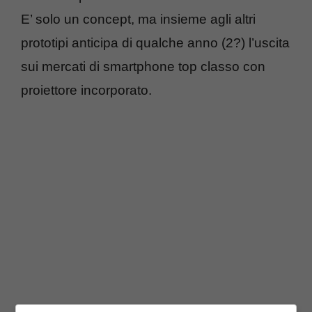
E’ solo un concept, ma insieme agli altri
prototipi anticipa di qualche anno (2?) l’uscita
sui mercati di smartphone top classo con
proiettore incorporato.