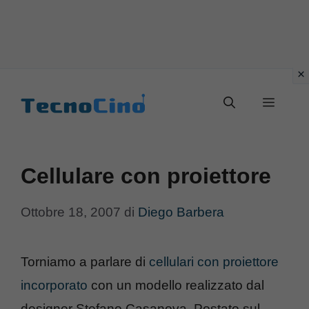
Vai
al
Menu
contenuto
Cellulare con proiettore
Ottobre 18, 2007
di
Diego Barbera
Torniamo a parlare di
cellulari con proiettore
incorporato
con un modello realizzato dal
designer Stefano Casanova. Postato sul