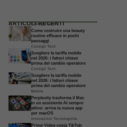
ARTICOLI RECENTI
Consigli Tech
Come costruire una beauty
routine efficace in pochi
passaggi
Consigli Tech
Scegliere la tariffa mobile
nel 2026: i fattori chiave
prima del cambio operatore
Consigli Tech
Scegliere la tariffa mobile
nel 2026: i fattori chiave
prima del cambio operatore
Mobile
Perplexity trasforma il Mac
in un assistente AI sempre
attivo: arriva la nuova app
per macOS
Innovazioni Tecnologiche
Prime Video copia TikTok: