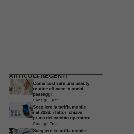
ARTICOLI RECENTI
Consigli Tech
Come costruire una beauty
routine efficace in pochi
passaggi
Consigli Tech
Scegliere la tariffa mobile
nel 2026: i fattori chiave
prima del cambio operatore
Consigli Tech
Scegliere la tariffa mobile