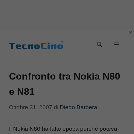
Vai
al
Menu
contenuto
Confronto tra Nokia N80
e N81
Ottobre 31, 2007
di
Diego Barbera
Il Nokia N80 ha fatto epoca perchè poteva