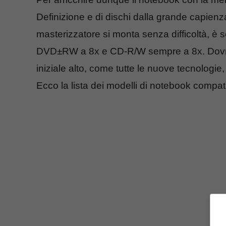
Definizione e di dischi dalla grande capien
masterizzatore si monta senza difficoltà, è s
DVD±RW a 8x e CD-R/W sempre a 8x. Dovreb
iniziale alto, come tutte le nuove tecnologie
Ecco la lista dei modelli di notebook compati