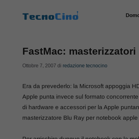
Vai
al
Domo
contenuto
FastMac: masterizzatori
Ottobre 7, 2007
di
redazione tecnocino
Era da prevederlo: la Microsoft appoggia HD-
Apple punta invece sul formato concorrente 
di hardware e accessori per la Apple punta
masterizzatore Blu Ray per notebook apple
Per arricchire dunque il notebook con la mel