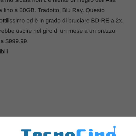
za fino a 50GB. Tradotto, Blu Ray. Questo
ottilissimo ed è in grado di bruciare BD-RE a 2x,
be uscire nel giro di un mese a un prezzo
, a $999.99.
bili