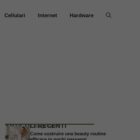
Cellulari
Internet
Hardware
ARTICOLI RECENTI
Consigli Tech
Come costruire una beauty routine
efficace in pochi passaggi