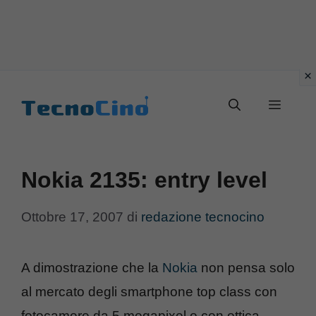
Vai
al
Menu
contenuto
Nokia 2135: entry level
Ottobre 17, 2007
di
redazione tecnocino
A dimostrazione che la
Nokia
non pensa solo
al mercato degli smartphone top class con
fotocamere da 5 megapixel o con ottica