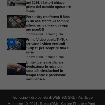
nel 2026: i fattori chiave
prima del cambio operatore
Mobile
Perplexity trasforma il Mac
in un assistente AI sempre
attivo: arriva la nuova app
per macOS
Innovazioni Tecnologiche
Prime Video copia TikTok:
arrivano i video verticali
“Clips” per scoprire film e
serie
Innovazioni Tecnologiche
L’intelligenza artificiale
rivoluziona le missioni
spaziali: simulazioni in
tempo reale e precisione
millimetrica
Tecnocino.it di proprietà di WEB 365 SRL - Via Nicola
Marchese 10, 00141 Roma (RM) - Codice Fiscale e Partita