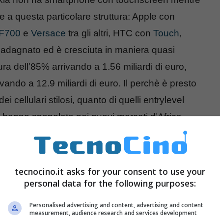
e a questa particolare struttura: Apple con
F700
e
Versace
tra gli altri, HTC con
Touch
,
adagnato ed è cresciuta in maniera quasi
ura dell’85% arrivando a 1.56 miliardi di euro,
ando a 12.9 miliardi di euro. Il perchè è presto
 cellulari stilosi, quanto di quelli entrylevel
e hanno spopolato nei nuovi mercati d’Africa,
tecnocino.it asks for your consent to use your
personal data for the following purposes:
Personalised advertising and content, advertising and content
measurement, audience research and services development