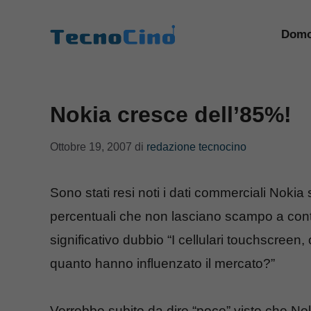
Vai
al
Domo
contenuto
Nokia cresce dell’85%!
Ottobre 19, 2007
di
redazione tecnocino
Sono stati resi noti i dati commerciali Nokia
percentuali che non lasciano scampo a cont
significativo dubbio “I cellulari touchscreen
quanto hanno influenzato il mercato?”
Verrebbe subito da dire “poco” visto che 