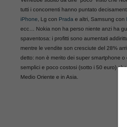
tutti i concorrenti hanno puntato decisament
iPhone
, Lg con
Prada
e altri, Samsung con
ecc… Nokia non ha perso niente anzi ha gu
spaventosa: i profitti sono aumentati addiritt
mentre le vendite son cresciute del 28% arriv
detto: non è merito dei super smartphone o dei
semplici e poco costosi (sotto i 50 euro) ch
Medio Oriente e in Asia.