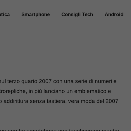
tica
Smartphone
Consigli Tech
Android
 sul terzo quarto 2007 con una serie di numeri e
rorepliche, in più lanciano un emblematico e
, o addirittura senza tastiera, vera moda del 2007
Nokia non ha smartphone con touchscreen mentre