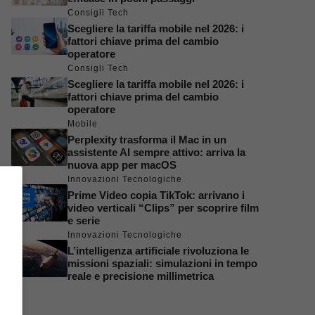
Consigli Tech
Scegliere la tariffa mobile nel 2026: i
fattori chiave prima del cambio
operatore
Consigli Tech
Scegliere la tariffa mobile nel 2026: i
fattori chiave prima del cambio
operatore
Mobile
Perplexity trasforma il Mac in un
assistente AI sempre attivo: arriva la
nuova app per macOS
Innovazioni Tecnologiche
Prime Video copia TikTok: arrivano i
video verticali “Clips” per scoprire film
e serie
Innovazioni Tecnologiche
L’intelligenza artificiale rivoluziona le
missioni spaziali: simulazioni in tempo
reale e precisione millimetrica