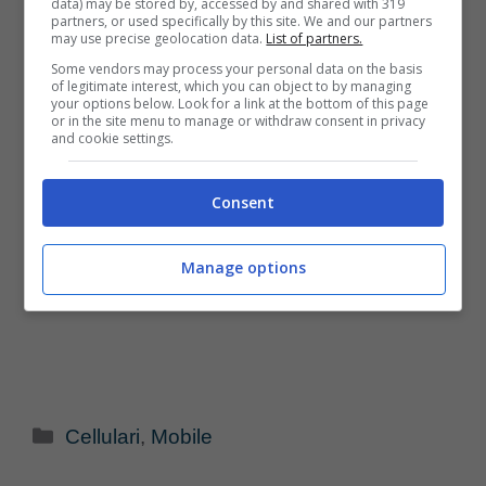
data) may be stored by, accessed by and shared with 319
partners, or used specifically by this site. We and our partners
may use precise geolocation data.
List of partners.
Some vendors may process your personal data on the basis
of legitimate interest, which you can object to by managing
your options below. Look for a link at the bottom of this page
or in the site menu to manage or withdraw consent in privacy
and cookie settings.
Consent
Manage options
Categorie
Cellulari
,
Mobile