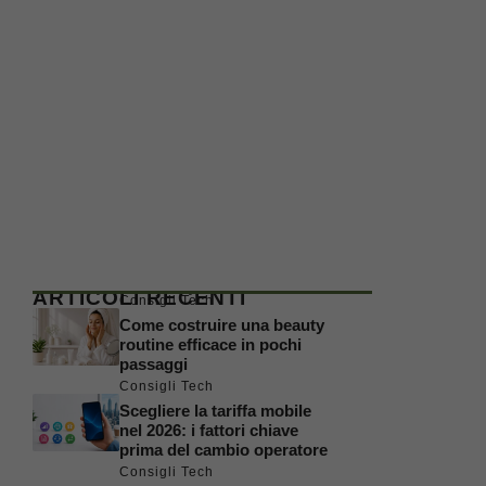
ARTICOLI RECENTI
Consigli Tech
Come costruire una beauty
routine efficace in pochi
passaggi
Consigli Tech
Scegliere la tariffa mobile
nel 2026: i fattori chiave
prima del cambio operatore
Consigli Tech