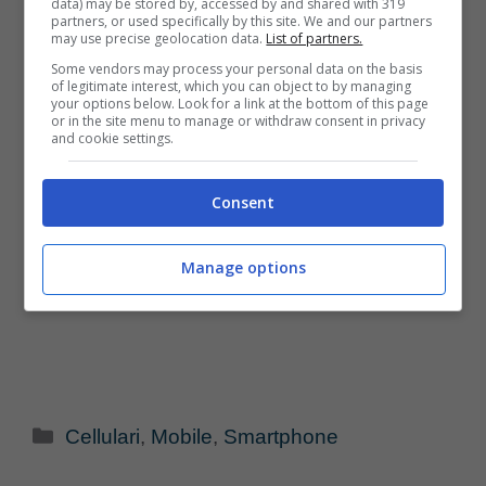
data) may be stored by, accessed by and shared with 319
partners, or used specifically by this site. We and our partners
may use precise geolocation data.
List of partners.
Some vendors may process your personal data on the basis
of legitimate interest, which you can object to by managing
your options below. Look for a link at the bottom of this page
or in the site menu to manage or withdraw consent in privacy
and cookie settings.
Consent
Manage options
Categorie
Cellulari
,
Mobile
,
Smartphone