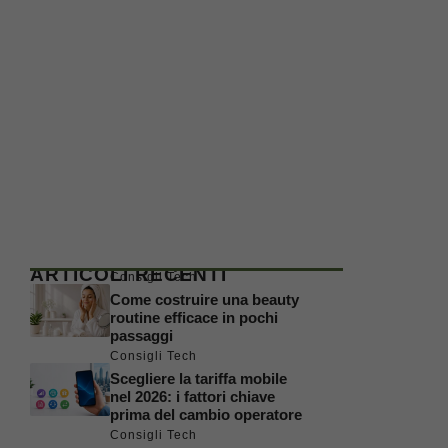
ARTICOLI RECENTI
Consigli Tech
Come costruire una beauty
routine efficace in pochi
passaggi
Consigli Tech
Scegliere la tariffa mobile
nel 2026: i fattori chiave
prima del cambio operatore
Consigli Tech