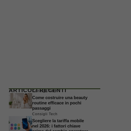
ARTICOLI RECENTI
Consigli Tech
Come costruire una beauty
routine efficace in pochi
passaggi
Consigli Tech
Scegliere la tariffa mobile
nel 2026: i fattori chiave