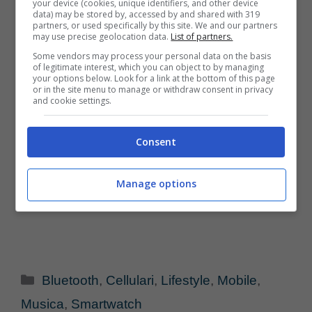
your device (cookies, unique identifiers, and other device
data) may be stored by, accessed by and shared with 319
partners, or used specifically by this site. We and our partners
may use precise geolocation data.
List of partners.
Some vendors may process your personal data on the basis
of legitimate interest, which you can object to by managing
your options below. Look for a link at the bottom of this page
or in the site menu to manage or withdraw consent in privacy
and cookie settings.
Consent
Manage options
Categorie
Bluetooth
,
Cellulari
,
Lifestyle
,
Mobile
,
Musica
,
Smartwatch