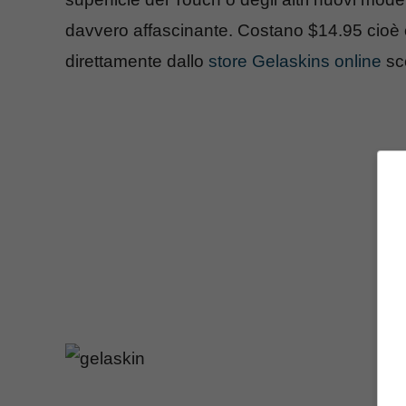
davvero affascinante. Costano $14.95 cioè 
direttamente dallo
store Gelaskins online
sce