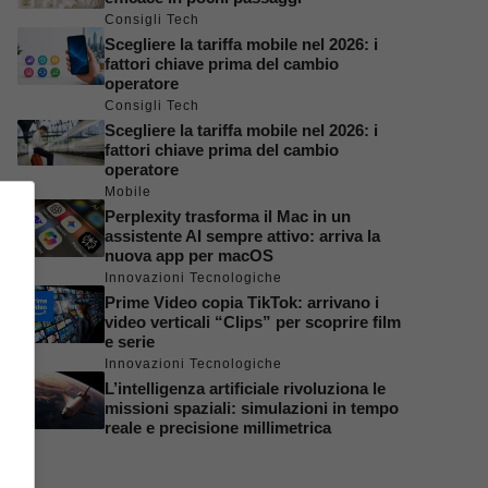
Consigli Tech
Scegliere la tariffa mobile nel 2026: i
fattori chiave prima del cambio
operatore
Consigli Tech
Scegliere la tariffa mobile nel 2026: i
fattori chiave prima del cambio
operatore
Mobile
Perplexity trasforma il Mac in un
assistente AI sempre attivo: arriva la
nuova app per macOS
Innovazioni Tecnologiche
Prime Video copia TikTok: arrivano i
video verticali “Clips” per scoprire film
e serie
Innovazioni Tecnologiche
L’intelligenza artificiale rivoluziona le
missioni spaziali: simulazioni in tempo
reale e precisione millimetrica