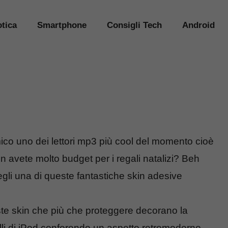
tica
Smartphone
Consigli Tech
Android
mico uno dei lettori mp3 più cool del momento cioè
avete molto budget per i regali natalizi? Beh
egli una di queste fantastiche skin adesive
te skin che più che proteggere decorano la
elli di iPod conferendo un aspetto retromoderno