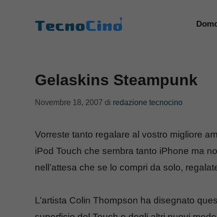
Vai
al
Domo
contenuto
Gelaskins Steampunk
Novembre 18, 2007
di
redazione tecnocino
Vorreste tanto regalare al vostro migliore a
iPod Touch che sembra tanto iPhone ma non 
nell’attesa che se lo compri da solo, regalat
L’artista Colin Thompson ha disegnato ques
superficie del Touch o degli altri nuovi mod