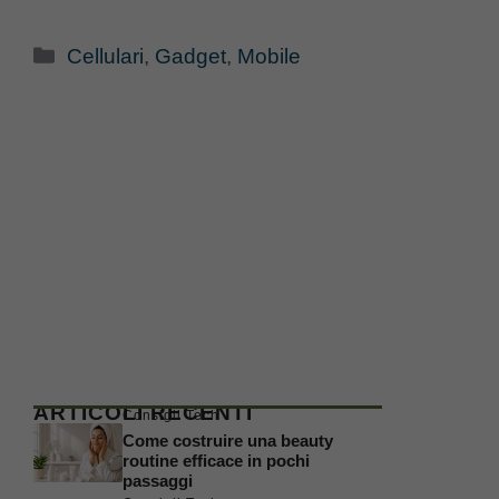
Categorie
Cellulari
,
Gadget
,
Mobile
ARTICOLI RECENTI
Consigli Tech
Come costruire una beauty
routine efficace in pochi
passaggi