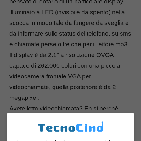
pensato di dotarlo di un particolare display
illuminato a LED (invisibile da spento) nella
scocca in modo tale da fungere da sveglia e
da informare sullo status del telefono, su sms
e chiamate perse oltre che per il lettore mp3.
Il display è da 2.1″ a risoluzione QVGA
capace di 262.000 colori con una piccola
videocamera frontale VGA per
videochiamate, quella posteriore è da 2
megapixel.
Avete letto videochiamata? Eh si perchè
questo quadbandGSM offre la connettività
HSPDA
per navigare in alta velocità fino a
3.6 Mbps; completano il quadro i dati