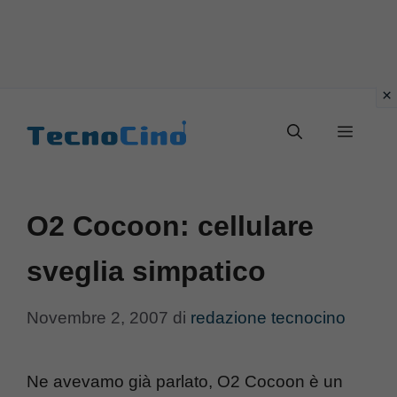
Vai
al
Menu
contenuto
O2 Cocoon: cellulare
sveglia simpatico
Novembre 2, 2007
di
redazione tecnocino
Ne avevamo già parlato, O2 Cocoon è un