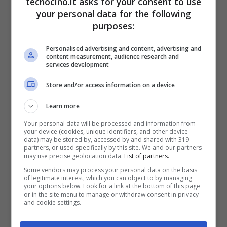
tecnocino.it asks for your consent to use
your personal data for the following
sull’autonomia della batteria che va dalle 5
purposes:
ore in chiamata alle 350 in standby
Personalised advertising and content, advertising and
content measurement, audience research and
services development
Store and/or access information on a device
Learn more
Your personal data will be processed and information from
your device (cookies, unique identifiers, and other device
data) may be stored by, accessed by and shared with 319
partners, or used specifically by this site. We and our partners
may use precise geolocation data.
List of partners.
Some vendors may process your personal data on the basis
of legitimate interest, which you can object to by managing
your options below. Look for a link at the bottom of this page
or in the site menu to manage or withdraw consent in privacy
and cookie settings.