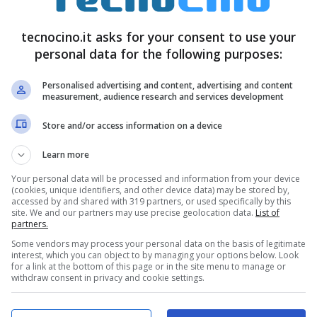
eguatamente il display. Il papà del progetto è
By
tecnocino.it asks for your consent to use your
 (v2). La prima versione è disponibile per Nokia
personal data for the following purposes:
più avanzati ed è ancora più precisa. Sarà
Personalised advertising and content, advertising and content
measurement, audience research and services development
Store and/or access information on a device
Learn more
Your personal data will be processed and information from your device
(cookies, unique identifiers, and other device data) may be stored by,
accessed by and shared with 319 partners, or used specifically by this
site. We and our partners may use precise geolocation data.
List of
partners.
Some vendors may process your personal data on the basis of legitimate
interest, which you can object to by managing your options below. Look
for a link at the bottom of this page or in the site menu to manage or
withdraw consent in privacy and cookie settings.