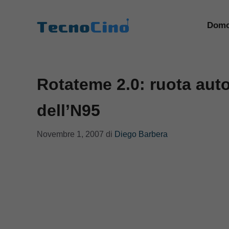
Vai
al
Domo
contenuto
Rotateme 2.0: ruota au
dell’N95
Novembre 1, 2007
di
Diego Barbera