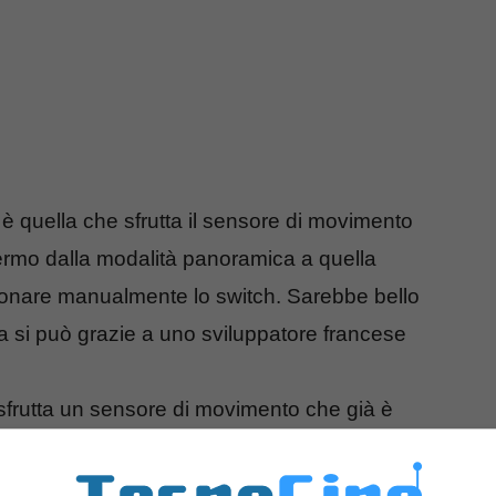
è quella che sfrutta il sensore di movimento
ermo dalla modalità panoramica a quella
zionare manualmente lo switch. Sarebbe bello
a si può grazie a uno sviluppatore francese
frutta un sensore di movimento che già è
er le funzionalità fotografiche. Con questa
a mandare al sisema informazioni su come il