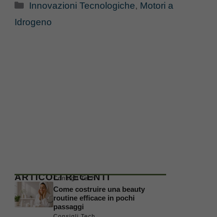
Categorie
Innovazioni Tecnologiche
,
Motori a
Idrogeno
ARTICOLI RECENTI
Consigli Tech
Come costruire una beauty
routine efficace in pochi
passaggi
Consigli Tech