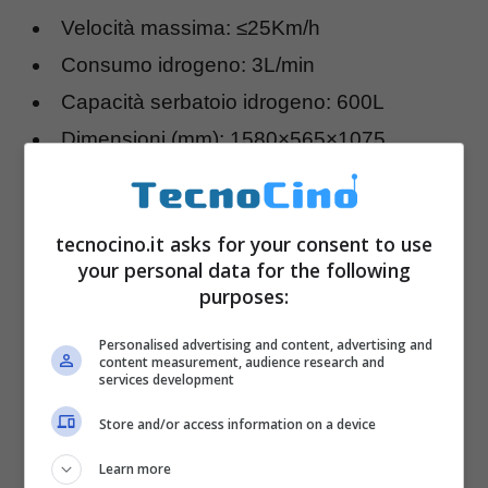
Velocità massima: ≤25Km/h
Consumo idrogeno: 3L/min
Capacità serbatoio idrogeno: 600L
Dimensioni (mm): 1580×565×1075
Dimensioni ruote: 20″
Rumore: ≤62dB
tecnocino.it asks for your consent to use
Ed ecco il
sito ufficiale
your personal data for the following
purposes:
Personalised advertising and content, advertising and
content measurement, audience research and
services development
Store and/or access information on a device
Learn more