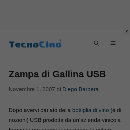
Vai
al
Menu
contenuto
Zampa di Gallina USB
Novembre 1, 2007
di
Diego Barbera
Dopo avervi parlato della
bottiglia di vino
(e di
nozioni) USB prodotta da un’azienda vinicola
francese per promuovere anche la cultura