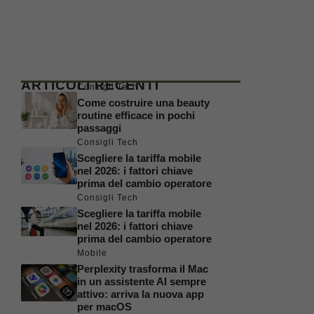
ARTICOLI RECENTI
Consigli Tech
Come costruire una beauty
routine efficace in pochi
passaggi
Consigli Tech
Scegliere la tariffa mobile
nel 2026: i fattori chiave
prima del cambio operatore
Consigli Tech
Scegliere la tariffa mobile
nel 2026: i fattori chiave
prima del cambio operatore
Mobile
Perplexity trasforma il Mac
in un assistente AI sempre
attivo: arriva la nuova app
per macOS