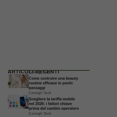
ARTICOLI RECENTI
Consigli Tech
Come costruire una beauty
routine efficace in pochi
passaggi
Consigli Tech
Scegliere la tariffa mobile
nel 2026: i fattori chiave
prima del cambio operatore
Consigli Tech