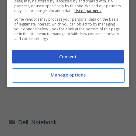
data) may be stored by, accessed by and shared with 319
partners, or used specifically by this site. We and our partners
may use precise geolocation data.
List of partners.
Some vendors may process your personal data on the basis
of legitimate interest, which you can object to by managing
your options below. Look for a link at the bottom of this page
or in the site menu to manage or withdraw consent in privacy
and cookie settings.
Consent
Manage options
Categorie
Dell
,
Notebook