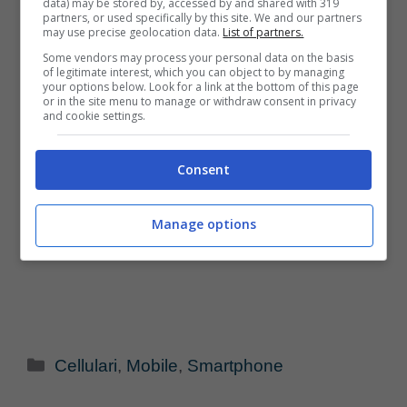
data) may be stored by, accessed by and shared with 319
partners, or used specifically by this site. We and our partners
may use precise geolocation data.
List of partners.
Some vendors may process your personal data on the basis
of legitimate interest, which you can object to by managing
your options below. Look for a link at the bottom of this page
or in the site menu to manage or withdraw consent in privacy
and cookie settings.
Consent
Manage options
Categorie
Cellulari
,
Mobile
,
Smartphone