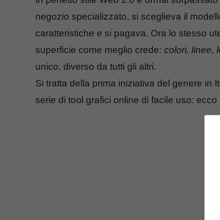
negozio specializzato, si sceglieva il modello
caratteristiche e si pagava. Ora lo stesso ute
superficie come meglio crede:
colori, linee, 
unico, diverso da tutti gli altri.
Si tratta della prima iniziativa del genere in
serie di tool grafici online di facile uso: ecco