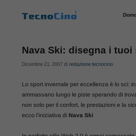
Vai
al
Domo
contenuto
Nava Ski: disegna i tuoi 
Dicembre 21, 2007
di
redazione tecnocino
Lo sport invernale per eccellenza è lo sci: in 
ammassano lungo le piste sperando di trovar
non solo per il confort, le prestazioni e la s
ecco l’iniziativa di
Nava Ski
In perfetto stile Web 2.0 è ormai sorpassato