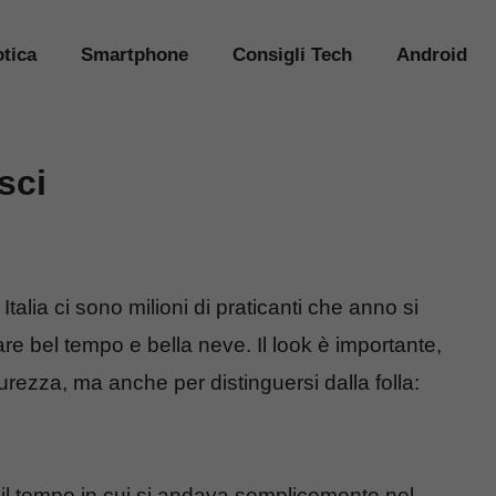
tica
Smartphone
Consigli Tech
Android
sci
Italia ci sono milioni di praticanti che anno si
e bel tempo e bella neve. Il look è importante,
icurezza, ma anche per distinguersi dalla folla:
 il tempo in cui si andava semplicemente nel