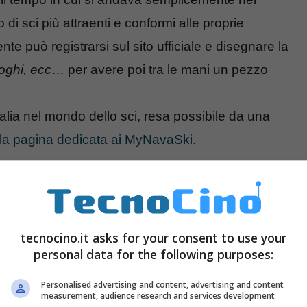
 di sci più attraenti e conformi alle proprie
nte può registrarsi sul sito ufficiale e disegnare la
loghi, ecc
… per avere poi tra le mani un pezzo
 Italia nel mondo dello sci, resa possibile da una
la pagina dedicata ai MyNavaSki
.
tecnocino.it asks for your consent to use your
personal data for the following purposes:
Personalised advertising and content, advertising and content
measurement, audience research and services development