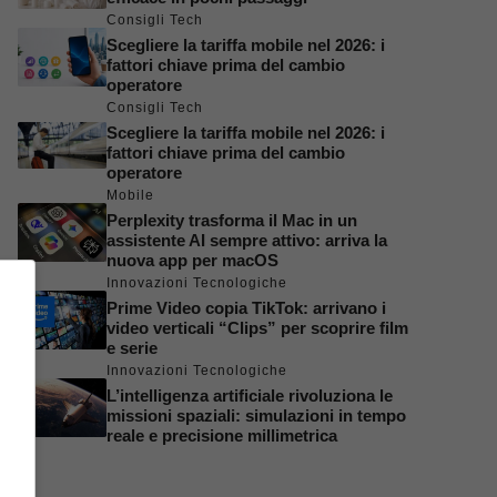
Consigli Tech
Scegliere la tariffa mobile nel 2026: i
fattori chiave prima del cambio
operatore
Consigli Tech
Scegliere la tariffa mobile nel 2026: i
fattori chiave prima del cambio
operatore
Mobile
Perplexity trasforma il Mac in un
assistente AI sempre attivo: arriva la
nuova app per macOS
Innovazioni Tecnologiche
Prime Video copia TikTok: arrivano i
video verticali “Clips” per scoprire film
e serie
Innovazioni Tecnologiche
L’intelligenza artificiale rivoluziona le
missioni spaziali: simulazioni in tempo
reale e precisione millimetrica