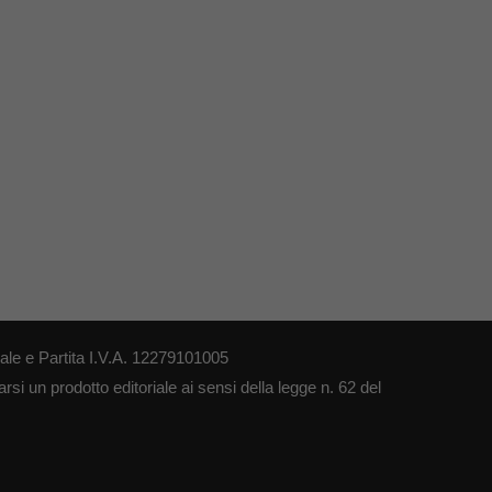
le e Partita I.V.A. 12279101005
si un prodotto editoriale ai sensi della legge n. 62 del