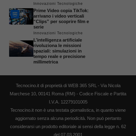
Innovazioni Tecnologiche
Prime Video copia TikTok:
arrivano i video verticali
“Clips” per scoprire film e
serie
Innovazioni Tecnologiche
L’intelligenza artificiale
rivoluziona le missioni
spaziali: simulazioni in
tempo reale e precisione
millimetrica
Tecnocino.it di proprietà di WEB 365 SRL - Via Nicola
Marchese 10, 00141 Roma (RM) - Codice Fiscale e Partita
I.V.A. 12279101005
Tecnocino.it non è una testata giornalistica, in quanto viene
aggiornato senza alcuna periodicità. Non può pertanto
considerarsi un prodotto editoriale ai sensi della legge n. 62
del 07.03.2001