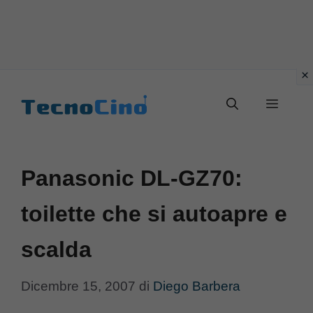
Vai
al
Menu
contenuto
Panasonic DL-GZ70:
toilette che si autoapre e
scalda
Dicembre 15, 2007
di
Diego Barbera