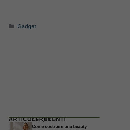
Categorie
Gadget
ARTICOLI RECENTI
Consigli Tech
Come costruire una beauty