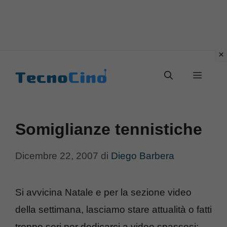
Vai
al
Menu
contenuto
Somiglianze tennistiche
Dicembre 22, 2007
di
Diego Barbera
Si avvicina Natale e per la sezione video
della settimana, lasciamo stare attualità o fatti
troppo seri per dedicarci a video spassosi: