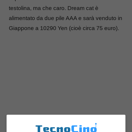
testolina, ma che caro. Dream cat è
alimentato da due pile AAA e sarà venduto in
Giappone a 10290 Yen (cioè circa 75 euro).