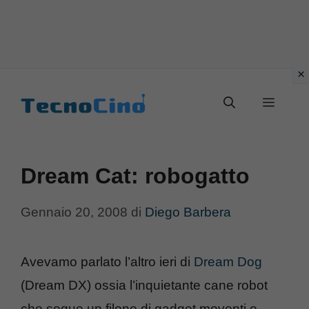
Vai
al
Menu
contenuto
Dream Cat: robogatto
Gennaio 20, 2008
di
Diego Barbera
Avevamo parlato l’altro ieri di
Dream Dog
(Dream DX) ossia l’inquietante cane robot
che segue un filone di gadget moventi e