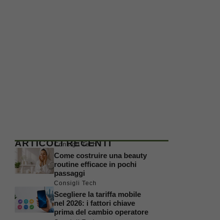
ARTICOLI RECENTI
Consigli Tech
Come costruire una beauty
routine efficace in pochi
passaggi
Consigli Tech
Scegliere la tariffa mobile
nel 2026: i fattori chiave
prima del cambio operatore