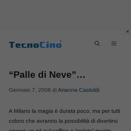
Vai
al
Menu
contenuto
“Palle di Neve”…
Gennaio 7, 2008
di
Arianna Castoldi
A Milano la magia è durata poco, ma per tutti
coloro che avranno la possibilità di divertirsi
ancora un pò sul soffice e “gelato” manto