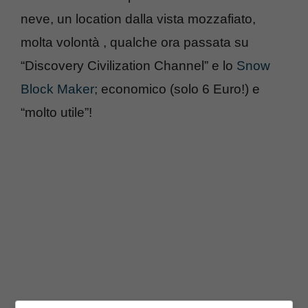
neve, un location dalla vista mozzafiato,
molta volontà , qualche ora passata su
“Discovery Civilization Channel” e lo
Snow
Block Maker
; economico (solo 6 Euro!) e
“molto utile”!