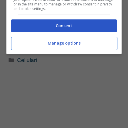
or in the site menu to manage or withdraw consent in privacy
and cookie settings.
Consent
Manage options
Categorie
Cellulari