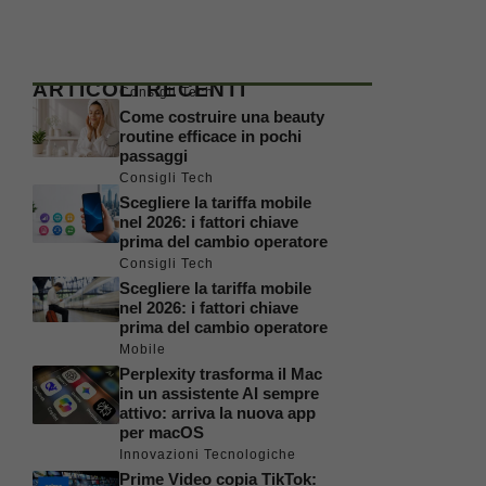
ARTICOLI RECENTI
Consigli Tech
Come costruire una beauty
routine efficace in pochi
passaggi
Consigli Tech
Scegliere la tariffa mobile
nel 2026: i fattori chiave
prima del cambio operatore
Consigli Tech
Scegliere la tariffa mobile
nel 2026: i fattori chiave
prima del cambio operatore
Mobile
Perplexity trasforma il Mac
in un assistente AI sempre
attivo: arriva la nuova app
per macOS
Innovazioni Tecnologiche
Prime Video copia TikTok: