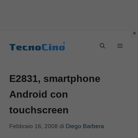
Vai
al
Menu
contenuto
E2831, smartphone
Android con
touchscreen
Febbraio 16, 2008
di
Diego Barbera