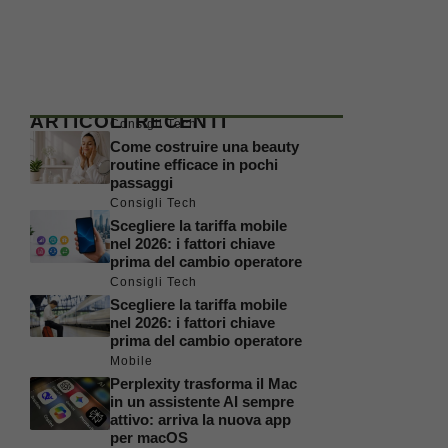
ARTICOLI RECENTI
Consigli Tech
Come costruire una beauty
routine efficace in pochi
passaggi
Consigli Tech
Scegliere la tariffa mobile
nel 2026: i fattori chiave
prima del cambio operatore
Consigli Tech
Scegliere la tariffa mobile
nel 2026: i fattori chiave
prima del cambio operatore
Mobile
Perplexity trasforma il Mac
in un assistente AI sempre
attivo: arriva la nuova app
per macOS