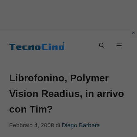
Vai
al
Menu
contenuto
Librofonino, Polymer
Vision Readius, in arrivo
con Tim?
Febbraio 4, 2008
di
Diego Barbera