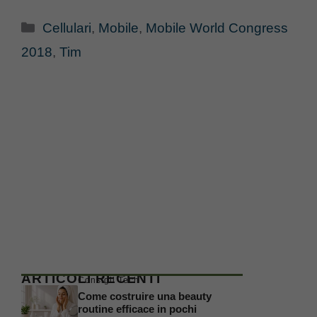
Categorie
Cellulari
,
Mobile
,
Mobile World Congress
2018
,
Tim
ARTICOLI RECENTI
Consigli Tech
Come costruire una beauty
routine efficace in pochi