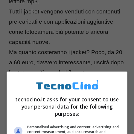
lettore mp3.
Tutti i jacket vengono venduti con contenuti
pre-caricati e con applicazioni aggiuntive
come fotocamera più potente o ancora
capacità nuove.
Ma quanto costeranno i jacket? Poco, da 20
a 60 euro, davvero interessante, uscirà dopo
l’estate con Tim probabilmente
tecnocino.it asks for your consent to use
your personal data for the following
purposes:
Personalised advertising and content, advertising and
content measurement, audience research and