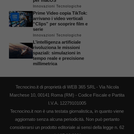
per macOS
Innovazioni Tecnologiche
Prime Video copia TikTok:
arrivano i video verticali
“Clips” per scoprire film e
serie
Innovazioni Tecnologiche
L’intelligenza artificiale
rivoluziona le missioni
spaziali: simulazioni in
tempo reale e precisione
millimetrica
Tecnocino.it di proprietà di WEB 365 SRL - Via Nicola
Marchese 10, 00141 Roma (RM) - Codice Fiscale e Partita
I.V.A. 12279101005
Tecnocino.it non è una testata giornalistica, in quanto viene
aggiornato senza alcuna periodicità. Non può pertanto
considerarsi un prodotto editoriale ai sensi della legge n. 62