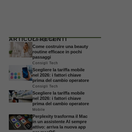
ARTICOLI RECENTI
Consigli Tech
Come costruire una beauty
routine efficace in pochi
passaggi
Consigli Tech
Scegliere la tariffa mobile
nel 2026: i fattori chiave
prima del cambio operatore
Consigli Tech
Scegliere la tariffa mobile
nel 2026: i fattori chiave
prima del cambio operatore
Mobile
Perplexity trasforma il Mac
in un assistente AI sempre
attivo: arriva la nuova app