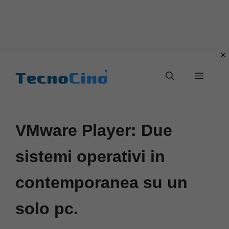
Vai
al
Menu
contenuto
VMware Player: Due
sistemi operativi in
contemporanea su un
solo pc.