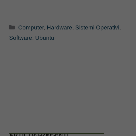
Categorie
Computer
,
Hardware
,
Sistemi Operativi
,
Software
,
Ubuntu
ARTICOLI RECENTI
Consigli Tech