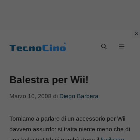
Vai
al
Menu
contenuto
Balestra per Wii!
Marzo 10, 2008
di
Diego Barbera
Torniamo a parlare di un accessorio per Wii
davvero assurdo: si tratta niente meno che di
una balestra! Eh si perchè dopo il
fucilazzo