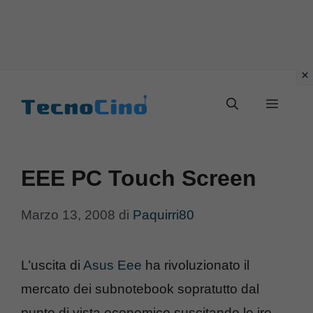
Vai
al
Menu
contenuto
EEE PC Touch Screen
Marzo 13, 2008
di
Paquirri80
L’uscita di
Asus Eee
ha rivoluzionato il
mercato dei subnotebook sopratutto dal
punto di vista economico suscitando le ire