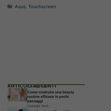
Categorie
Asus
,
Touchscreen
ARTICOLI RECENTI
Consigli Tech
Come costruire una beauty
routine efficace in pochi
passaggi
Consigli Tech