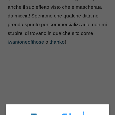
anche il suo effetto visto che è mascherata
da miccia! Speriamo che qualche ditta ne
prenda spunto per commercializzarlo, non mi
stupirei di trovarlo in qualche sito come
iwantoneofthose
o
thanko
!