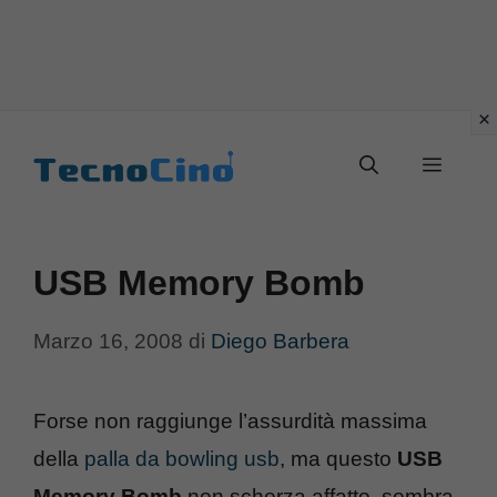
Vai
al
Menu
contenuto
USB Memory Bomb
Marzo 16, 2008
di
Diego Barbera
Forse non raggiunge l’assurdità massima
della
palla da bowling usb
, ma questo
USB
Memory Bomb
non scherza affatto, sembra