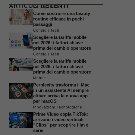
ARTICOLI RECENTI
Consigli Tech
Come costruire una beauty
routine efficace in pochi
passaggi
Consigli Tech
Scegliere la tariffa mobile
nel 2026: i fattori chiave
prima del cambio operatore
Consigli Tech
Scegliere la tariffa mobile
nel 2026: i fattori chiave
prima del cambio operatore
Mobile
Perplexity trasforma il Mac
in un assistente AI sempre
attivo: arriva la nuova app
per macOS
Innovazioni Tecnologiche
Prime Video copia TikTok:
arrivano i video verticali
“Clips” per scoprire film e
serie