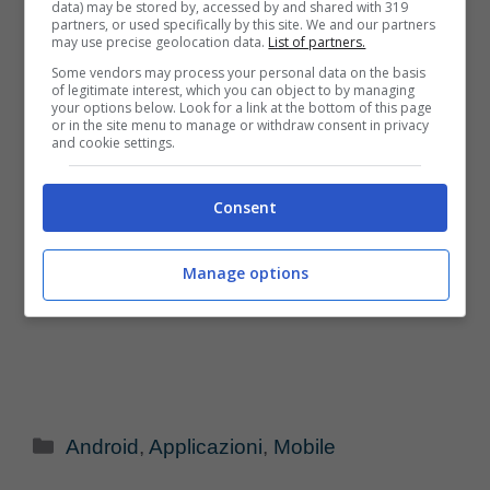
data) may be stored by, accessed by and shared with 319
partners, or used specifically by this site. We and our partners
may use precise geolocation data.
List of partners.
Some vendors may process your personal data on the basis
of legitimate interest, which you can object to by managing
your options below. Look for a link at the bottom of this page
or in the site menu to manage or withdraw consent in privacy
and cookie settings.
Consent
Manage options
Categorie
Android
,
Applicazioni
,
Mobile