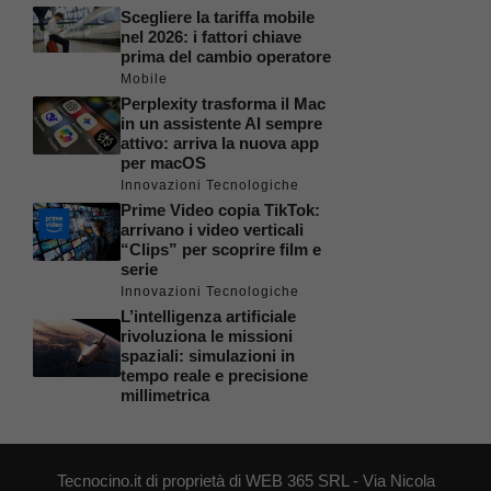
Scegliere la tariffa mobile
nel 2026: i fattori chiave
prima del cambio operatore
Mobile
Perplexity trasforma il Mac
in un assistente AI sempre
attivo: arriva la nuova app
per macOS
Innovazioni Tecnologiche
Prime Video copia TikTok:
arrivano i video verticali
“Clips” per scoprire film e
serie
Innovazioni Tecnologiche
L’intelligenza artificiale
rivoluziona le missioni
spaziali: simulazioni in
tempo reale e precisione
millimetrica
Tecnocino.it di proprietà di WEB 365 SRL - Via Nicola