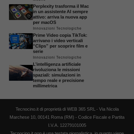
Perplexity trasforma il Mac
in un assistente AI sempre
attivo: arriva la nuova app
per macOS
Innovazioni Tecnologiche
Prime Video copia TikTok:
arrivano i video verticali
“Clips” per scoprire film e
serie
Innovazioni Tecnologiche
L’intelligenza artificiale
rivoluziona le missioni
spaziali: simulazioni in
tempo reale e precisione
millimetrica
Tecnocino.it di proprietà di WEB 365 SRL - Via Nicola
Marchese 10, 00141 Roma (RM) - Codice Fiscale e Partita
I.V.A. 12279101005
Tecnocino.it non è una testata giornalistica, in quanto viene