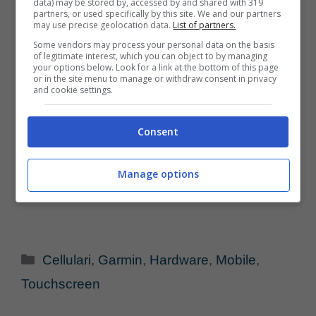
data) may be stored by, accessed by and shared with 319
partners, or used specifically by this site. We and our partners
may use precise geolocation data.
List of partners.
Some vendors may process your personal data on the basis
of legitimate interest, which you can object to by managing
your options below. Look for a link at the bottom of this page
or in the site menu to manage or withdraw consent in privacy
and cookie settings.
Consent
Manage options
Categorie
Cellulari
,
Garmin
,
Hardware
,
Mobile
,
Touchscreen