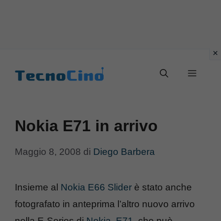
Vai
al
Menu
contenuto
Nokia E71 in arrivo
Maggio 8, 2008
di
Diego Barbera
Insieme al
Nokia E66 Slider
è stato anche
fotografato in anteprima l’altro nuovo arrivo
nella E-Series di
Nokia, E71
, che può